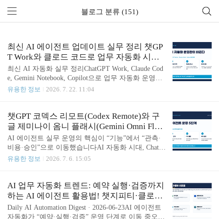
블로그 분류 (151)
최신 AI 에이전트 업데이트 실무 정리 챗GP
T Work와 클로드 코드로 업무 자동화 시작
하는 법
최신 AI 자동화 실무 정리ChatGPT Work, Claude Cod
e, Gemini Notebook, Copilot으로 업무 자동화 운영하
기요즘 AI 도구 업데이트를 보면 공통점이 있습니다.
유용한 정보
2026. 7. 22. 11:04
단순히 답변을 더 잘하는 방향이 아니라, 실제 업무
를 이어받고, 파일을 만들고, 사용량과 비용을 관리
하고, 위험한 작업은 승인받는 방향으로 바뀌고 있습
챗GPT 코덱스 리모트(Codex Remote)와 구
니다. 그래서 이제 중요한 질문은 “어떤 모델이 더 똑
글 제미나이 옴니 플래시(Gemini Omni Flas
똑한가?”가 아니라 “내 반복 업무를 어디까지 맡기
h)로 만드는 업무 자동화 워크플로
AI 에이전트 실무 운영의 핵심이 “기능”에서 “관측·
고, 어디에서 사람이 확인할 것인가?”입니다.오늘 글
비용·승인”으로 이동했습니다AI 자동화 시대, ChatG
에서 가져갈 핵심ChatGPT Work는 조사, 문서, 파일
PT와 Claude Code로 업무 효율 높이는 실전 가이드오
유용한 정보
2026. 7. 6. 15:05
작업을 하나의 흐름으로 이어가는 데 강점이 있습니
늘은 OpenAI, Anthropic Claude Code, Google Gemini,
다.Claude Code는 장시간 코딩 작업과 격리된 작업 환
GitHub Copilot의 공식 업데이트와 최신 연구를 기준
경을 다룰 때 유용합니다.Gemini No..
으로 업무 자동화, 개발 에이전트, 이미지·영상 제작,
AI 업무 자동화 트렌드: 예약 실행·검증까지
SEO 블로그 운영에 바로 적용할 절차를 정리했습니
하는 AI 에이전트 활용법! 챗지피티·클로드·
다. ChatGPT·Claude Code·Gemini·GitHub Copilot 최신
제미나이로 업무 자동화하는 방법
Daily AI Automation Digest · 2026-06-23AI 에이전트
AI 자동화 리포트2026년 7월 최신 AI 자동화 리포트:
자동화가 “예약·실행·검증” 운영 단계로 이동 중오늘