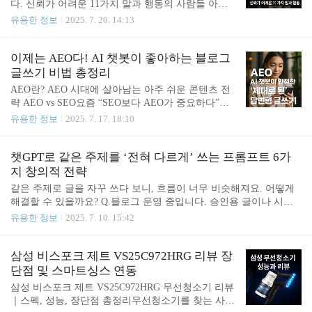
다. 신뢰가 어려운 11가지 말과 행동의 사람들 아래
만, 실제로는 검색 로직과 결과물의 성격이 완전히 다릅..
의 유형은 무엇인가 문제를 일으킬 수 있는 사람의
유용한 정보
2025. 7. 20. 14:13
유형이기도 합니다. 1. 세상을 삐딱하게만 보는 사람
늘 사회, 제도, 타인을 비난하고 부정적인 말만 반복
합니다. 세상에 대한 지나친 냉소는 타인과의 건강한
이제는 AEO다! AI 챗봇이 좋아하는 블로그
관계도 어렵게 만듭니다. 2. 도움을 준다고 하면서 결
글쓰기 비법 총정리
국 자신만 챙긴다“도와줄게요”라며 접근하지만, 정
AEO란? AEO 시대에 살아남는 아주 쉬운 콘텐츠 전
작 책임은 회피하고 실속은 자신이 챙깁니다. 진짜
략 AEO vs SEO요즘 “SEO보다 AEO가 중요하다”는
도움은 말보다 행동에서 드러납니다. 3. 칭찬으로 관
말, 들어보셨나요?처음 듣는 분들도 계실 텐데요. 오
유용한 정보
2025. 7. 17. 18:10
계를 급하게 좁히려 한다처음부터 지나치게 칭찬하
늘은 이 어렵게만 들리는 AEO를 진짜 쉽게 풀어드릴
고 친밀감을 강요하는 사람은 경계해야 합니다. 진심
게요.SEO보다 한발 앞서가는 콘텐츠 전략, 바로 AE
은 시간 속에서 검증되는 법입니다. 4. 아무도 묻지
O의 세계로 함께 떠나봅시다! [목차]AEO란 무엇인
챗GPT로 같은 주제를 ‘전혀 다르게’ 쓰는 프롬프트 6가
않았는데, 자기 자랑이 시작된다“원래 그런 제안은
가요?1-1. AEO와 SEO의 차이점은?(1) 검색엔진 최적
지 창의적 전략
잘..
화 vs 답변엔진 최적화왜 지금 AEO가 중요한가요?1-
같은 주제로 글을 자꾸 쓰다 보니, 흐름이 너무 비슷해져요. 어떻게
2. AEO가 각광받는 배경(1) AI 챗봇 기반 검색의 확
해결할 수 있을까요? Q.블로그 운영 중입니다. 승인용 글이나 시리
산(2) 구글 SGE, ChatGPT 등의 영향AEO에 최적화된
즈 콘텐츠를 작성하다 보면같은 주제를 반복해서 써야 하는 경우가
유용한 정보
2025. 7. 10. 15:42
콘텐츠 작성법1-3. AEO 글쓰기를 위한 핵심 요소(1)
많은데요,문제는 글의 구성이나 표현 방식이 거의 비슷하게 흘러가
Q&A 포맷(2) EEAT 신뢰도 확보 전략(3) 구조화 데이
서모든 글이 복사-붙여넣기한 느낌이 듭니다.같은 주제라도 다른 분
터(Schema.org) 적..
위기와 흐름으로 글을 쓸 수 있는 방법이 있을까요? 실제 수강생 질
삼성 비스포크 제트 VS25C972HRG 리뷰 장
문ChatGPT로 승인용 글을 쓰고 있습니다.정해진 주제로 글을 쓰다
단점 및 스마트싱스 연동
보니, 계속 글의 맥락이 비슷하게 흘러가서 모든 글이 좀 비슷하게
삼성 비스포크 제트 VS25C972HRG 무선청소기 리뷰
느껴지는데요.어떻게 하면 같은 주제라도 다른 느낌으로 글을 쓸 수
｜스펙, 성능, 장단점 총정리무선청소기를 찾는 사람
있을까요? 같은 주제를 반복해서 글로 작성 중인데, 매번 유사한 흐