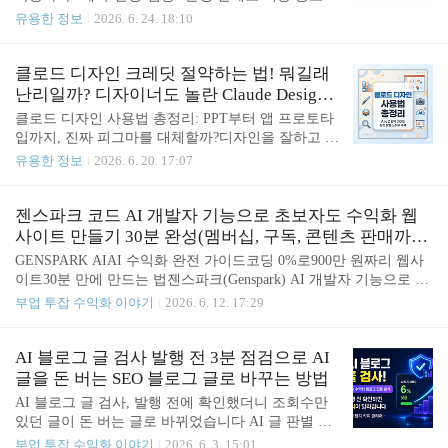
ChatGPT, Claude Code, Gemini, Copilot 실무 활용법ch
은 OpenAI의 대용량 붙여넣기 자동 첨부 처리와 Sche
유용한 정보
2026. 6. 24. 18:10
atgpt-claude-code-gemini-copilot-..
duled Tasks, Codex Record & Replay, Anthropic Manage
d Agents, Gemini 모델 수명 관리, GitHub Copilot JetB
rains 에이전트 업데이트를 중심으로 실무 자동화 적
클로드 디자인 크레딧 절약하는 법! 뭐길래
용법을 정리했습니다. 1) 오늘의 핵심 AI 뉴스와 업
난리일까? 디자이너도 놀란 Claude Design
무 영향 5개ChatGPT 대용량 입력과 예약 작업 개선
시스템 실전 활용법
클로드 디자인 사용법 총정리: PPT부터 앱 프로토타
핵심: OpenAI 릴리스 노트 기준 2026-06-22부터 Free/
입까지, 진짜 피그마를 대체할까?디자인을 잘하고 싶
Go 사용자의 10k자 초과 붙여넣기가 자동 첨부로 처
은데 피그마는 어렵고, PPT를 예쁘게 만들고 싶은데
유용한 정보
2026. 6. 20. 17:07
리되며, 2026-06-17 Scheduled Tasks..
슬라이드 한 장 꾸미는 데만 30분이 훌쩍 지나간 적
있으신가요? 요즘 AI 도구를 조금이라도 써본 분이
라면 한 번쯤 이런 생각을 해봤을 겁니다. “이제 글은
젠스파크 코드 AI 개발자 기능으로 초보자도 수익화 웹
AI가 써주고, 코딩도 AI가 도와주는데, 디자인까지
사이트 만들기 30분 완성(멤버십, 구독, 콘텐츠 판매까
말로 시킬 수는 없을까?”바로 그 질문에 꽤 직접적으
지)
GENSPARK AIAI 수익화 완전 가이드코딩 0%로900만 원짜리 웹사
로 답하는 도구가 등장했습니다. 이름은 클로드 디자
이트30분 만에 만드는 법젠스파크(Genspark) AI 개발자 기능으로 누
인, 영어로는 Claude Design입니다. Anthropic이 공개
구나 수익화 웹 앱을 만들 수 있어요.30분멤버십웹사이트 완성900만
부업 투잡 수익화 이야기
2026. 6. 12. 17:29
한 이 AI 디자인 도구는 사용자가 원하는 결과물을
+외주 맡겼을 때예상 비용코딩 0필요한개발 지식10분AI 엑셀로5시
자연어로 설명하면 디자인 시안, 인터랙티브 프로토
간 작업 단축 단계별 제작 과정1 젠스파크 접속 → AI 개발자 클릭메
타입, PPT 슬라이드, 원페이지 문서, 마케팅 이미지
뉴에서 [AI 개발자] → [풀스택 웹사이트 또는 앱]을 선택해요. 로그
AI 블로그 글 검사 발행 전 3분 점검으로 AI
까지 만들어주는 방..
인·DB가 필요한 멤버십 사이트는 풀스택으로 해야 합니다.간단 사
글을 돈 버는 SEO 블로그 글로 바꾸는 방법
이트는 500크레딧, 풀스택은 조금 더 소요2 상세 프롬프트 준비어떤
AI 블로그 글 검사, 발행 전에 확인했더니 조회수만
웹사이트를 만들지 미리 기획해서 프롬프트로 정리합니다. 기능 목
있던 글이 돈 버는 글로 바뀌었습니다 AI 글 판별 &
록, 디자인 콘셉트, 수익화 구조까지 구체적으로 적을수록 완성도가
휴먼라이팅 스캐너 | ANABAI가 쓴 글인지 사람이 쓴
부업 투잡 수익화 이야기
2026. 6. 3. 15:01