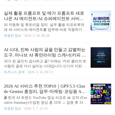
높아집니다.기획이 탄탄할수..
글인지 정밀 분석하고, AI 전형성을 제거한 인간적인
글쓰기를 생성합니다.audit.aiwritescan.com AI 시대에
중요한 것은AI를 사용했는지가 아닙니다. 중요한 것
실제 활용 프롬프트 및 메가 프롬프트 새로
은 독자가 당신의 글을 믿는가입니다. 만약 당신의
나온 AI 에이전트/AI 슈퍼에이전트 서비스
블로그가조회수만 많은 블로그에서 벗어나고 싶다
와 업데이트
AI 자동화 및 튜토리얼 정리: 실무 활용 리포트목적:
면,검색되는 글을 읽히는 글로 만들고 싶다면,읽히는
새 AI 서비스와 에이전트를 업무에 바로 적용하기이
글을 수익화되는 글로 만들고 싶다면, 발행 버튼을
리포트는 AI 뉴스 요약이 아니라, 새로 나온 AI/AI 에
유용한 정보
2026. 5. 30. 08:28
누르기 전에 반드시 확인해야 할 것이 있습니다. 바
이전트/AI 슈퍼에이전트 서비스와 업데이트를 쉽게
로 AI 블로그 글 검사입니다. AI 블로그 글 검사 SEO
이해하고 실제 업무에 적용하도록 만든 한국어 실습
수익화 블로그 전용 분석(AI 탐지 카피 클리어) 발행
형 문서입니다.오늘의 핵심AI는 답변 도구에서 파일,
AI 시대, 진짜 사람의 글을 만들고 감별하는
전..
브라우저, 코드, 메일, 업무 시스템을 다루는 에이전
도구, 아나브 AI 휴먼라이팅 스캐너(카피 클
트로 이동 중입니다.바로 볼 섹션새 서비스/업데이트
리어)
AI가 쓴 글인지 검사하고 끝? 이제는 '카피 클리어'로
별 한국어 튜토리얼과 복사 가능한 프롬프트를 먼저
사람의 글로 다시 살리는 시대입니다 드디어 이런 도
확인하세요.운영 원칙자동 실행보다 초안 생성, 검
구가 나왔다. AI가 쓴 글을 단순히 “잡아내는” 수준
비즈니스 경제
2026. 5. 16. 09:13
증, 사람 승인 단계를 먼저 두는 것이 안전합니다.목
에서 멈추지 않고,어떤 문장이 AI처럼 보이는지 분석
차오늘의 핵심 AI 뉴스와 업무 영향새 AI/AI 에이전
하고,그 글을 다시 사람의 글처럼 다듬어 주는 도구.
트 서비스 및 업데이트 튜토리얼업무 자동화 튜토리
바로 아나브 AI 휴먼라이팅 스캐너다. 요즘은 글을
2026 AI 서비스 추천 TOP10｜GPT-5.5·Clau
얼/가이드실제 업무 자동화 사례와 구현..
쓰는 방식 자체가 달라졌다.블로그 글도 AI로 초안을
de·Gemini 총정리, 업무·마케팅·코딩용 AI
잡고, 자기소개서도 AI 도움을 받고, 보고서와 홍보
툴 전부 정리 | 한국 AI 트렌드 YouTube 영상
🎬 한국 AI 트렌드 YouTube 영상 리포트 📊 요약 (Exe
문도 AI를 거쳐 나온다. 문제는 여기서 끝나지 않는
리포트
cutive Summary)수집된 영상 총 33개 → 검증 후 33개
다.글이 너무 반듯하다.문장이 지나치게 정리되어 있
→ 조건 충족 16개대표 채널 12개주요 트렌드 키워
유용한 정보
2026. 5. 7. 12:35
다.표현은 매끄러운데, 어딘가 사람의 호흡이 없다.
드: GPT-5.5 출시, Claude 코워크, 스마트 안경(AI 웨
그 순간부터 글은 이상하게 읽힌다.정보는 있는데,