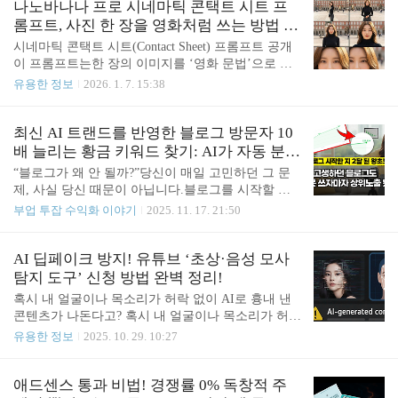
릭 미니어처 3D 다이오라마란? 3. 프롬프트 한 줄의
나노바나나 프로 시네마틱 콘택트 시트 프
고 ✓ 반복 작업은 AI에..
힘: 나노바나나 프로 소개 4. 마드리드와 바르셀로나
롬프트, 사진 한 장을 영화처럼 쓰는 방법 (9
비교 사례 5. 디자이너를 위한 새로운 무기 6. 지금 직
컷 시네마샷)
시네마틱 콘택트 시트(Contact Sheet) 프롬프트 공개
접 사용해보세요: 프롬프트 복사템플릿 1. 도시를 수
이 프롬프트는한 장의 이미지를 ‘영화 문법’으로 재
집한다는 상상, 현실이 되다 1-1. 인포그래픽의 진화,
해석해,3×3 구성의 시네마틱 콘택트 시트(Contact Sh
유용한 정보
2026. 1. 7. 15:38
이제는 감성 오브제로기존의 인포그래픽은 정보의
eet)로 확장하는 데 특화되어 있습니다. 입력된 이미
압축 전달에 초점을 맞췄습니다. 하지만 감성 콘텐츠
지를 먼저 분석한 뒤,인물·오브젝트·공간·조명·시간
의 시대가 도래하면서, 그 표현 방식도 변화하고 있
대를 완전히 동일하게 유지한 상태에서,극대원경부
최신 AI 트랜드를 반영한 블로그 방문자 10
습니다. 도시 전체를..
터 클로즈업, 로우 앵글과 하이 앵글까지총 9가지 영
배 늘리는 황금 키워드 찾기: AI가 자동 분석
화적 샷 크기와 시점을 하나의 이미지 안에 구성합니
해주는 SEO 최적화 전략
“블로그가 왜 안 될까?”당신이 매일 고민하던 그 문
다. 그 결과,사진은 단순한 기록이 아니라 연출된 장
제, 사실 당신 때문이 아닙니다.블로그를 시작할 때
면이 되고하나의 순간은 스토리보드처럼 읽히는 시
누구나 같은 기대를 하죠.“꾸준히 글만 올리면 언젠
부업 투잡 수익화 이야기
2025. 11. 17. 21:50
각적 서사로 확장됩니다.콘텐츠 크리에이터, 영상 기
가는 상위노출 되겠지.”“ChatGPT로 글 쓰면 시간이
획자, 프롬프트 디자이너,그리고 “사진을 영화처럼
줄어들겠지.”하지만 현실은 정반대입니다.글은 계속
쓰고 싶은 사람”에게즉시 활용 가능한 실전형 프롬프
쌓이는데 방문자는 그대로검색 상위노출은 안 되고
AI 딥페이크 방지! 유튜브 ‘초상·음성 모사
트입니다. 🚀 사용방법 및 활용..
하루아침에 ‘저품질’ 경고까지ChatGPT로 글을 쓰면
탐지 도구’ 신청 방법 완벽 정리!
오히려 블로그 지수가 떨어지는 기현상…이런 경험
혹시 내 얼굴이나 목소리가 허락 없이 AI로 흉내 낸
한 번이라도 있으셨다면,그건 절대 당신의 실력 부족
콘텐츠가 나돈다고? 혹시 내 얼굴이나 목소리가 허락
때문이 아닙니다.문제는 현재 사용하고 있는 도구와
없이 AI로 흉내 낸 콘텐츠가 나돌면 어떡하지, 하고
유용한 정보
2025. 10. 29. 10:27
잘못 알려진 방식에 있었습니다. 🚀블로그 전용 AI
걱정하신 적 있으신가요?이제 그런 걱정을 덜 수 있
글쓰기 수익화 2025년 마지막 무료 특강 라이브 무료
게 됐어요. 바로 유튜브가 한국을 포함한 여러 나라
특강 - 지금 성장에 필요한 모든 것현업 전문가의 노
에서 새로운 AI 유사성 탐지 툴을 도입했거든요. 이
애드센스 통과 비법! 경쟁률 0% 독창적 주
하우를 배우고, 참여자 한정 혜택까지..