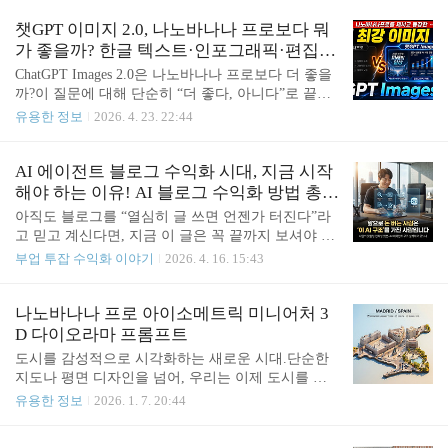
어러블) 📊 요약 (Executive Summary)수집된 영상 총
살아 있지 않다. 그래서 이제 필요한 건 단순한 AI 탐
33개 → 검증 후 33개 → 조건 충족 16개대표 채널 12
챗GPT 이미지 2.0, 나노바나나 프로보다 뭐
지기가 아니다.“AI가 썼는..
개주요 트렌드 키워드: GPT-5.5 출시, Claude 코워크,
가 좋을까? 한글 텍스트·인포그래픽·편집
스마트 안경(AI 웨어러블) 🔥 섹션 1: 참여도 폭발 T
강점 정리(ChatGPT Images 2.0)
ChatGPT Images 2.0은 나노바나나 프로보다 더 좋을
OP 영상1｜삼성에서 스마트 안경이 올해 공개한다
까?이 질문에 대해 단순히 “더 좋다, 아니다”로 끝내
고?! 🔥🔥🔥 S등급 (100.0점) · 📺 채널: ITSub잇섭 ·
기엔 이번 업데이트가 꽤 흥미롭습니다.왜냐하면 이
유용한 정보
2026. 4. 23. 22:44
📅 2일 전 👁️ 258,966회 · 👍 좋아요율 N/A · ?..
번 변화의 핵심은 그림체 자체보다, 한글 텍스트 렌
더링, 인포그래픽 생성, 실무형 편집처럼 실제 작업
에 더 가까운 영역에 있기 때문입니다.즉, 예쁜 그림
AI 에이전트 블로그 수익화 시대, 지금 시작
경쟁이 아니라 누가 더 바로 써먹을 수 있는 결과물
해야 하는 이유! AI 블로그 수익화 방법 총정
을 만드느냐의 싸움으로 바뀌고 있습니다. 챗GPT 이
리
아직도 블로그를 “열심히 글 쓰면 언젠가 터진다”라
미지 2.0 ChatGPT Images 2.0이 주목받는 이유한글
고 믿고 계신다면, 지금 이 글은 꼭 끝까지 보셔야 합
텍스트가 들어간 이미지에 강함인포그래픽과 설명형
니다. ⏬ 요즘 블로그 수익화는 노력의 문제가 아니
부업 투잡 수익화 이야기
2026. 4. 16. 15:43
시각 자료 제작에 유리함기존 이미지 수정과 편집 작
라 구조의 문제로 완전히 바뀌고 있습니다. 같은 시
업이 더 안정적임단순 생성보다 실무형 결과물에 더
간을 쓰는데 누군가는 방문자와 수익이 계속 쌓이고,
가까움 ChatGPT Images 2.0, 나노바나나 프로보다 뭐
누군가는 여전히 제자리인 이유. 그 차이는 생각보다
나노바나나 프로 아이소메트릭 미니어처 3
가 좋..
단순합니다. 👉 AI를 ‘쓰는 사람’ vs ‘AI 에이전트로
D 다이오라마 프롬프트
설계해서 활용하는 사람’ 많은 분들이 아직도 챗GPT
도시를 감성적으로 시각화하는 새로운 시대.단순한
를 “글 대신 써주는 도구” 정도로만 사용합니다. 하지
지도나 평면 디자인을 넘어, 우리는 이제 도시를 손
만 지금 실제로 결과를 내는 사람들은 전혀 다른 방
바닥 위에 올려놓을 수 있습니다.바로, 아이소메트릭
유용한 정보
2026. 1. 7. 20:44
식으로 움직이고 있습니다. ✓ 키워드 분석을 자동화
미니어처 3D 다이오라마 스타일 덕분입니다. 목차 1.
하고 ✓ 검색 의도를 구조로 설계하고 ✓ 후킹 문구를
도시를 수집한다는 상상, 현실이 되다 2. 아이소메트
데이터처럼 쌓고 ✓ 글 하나를 여러 콘텐츠로 확장하