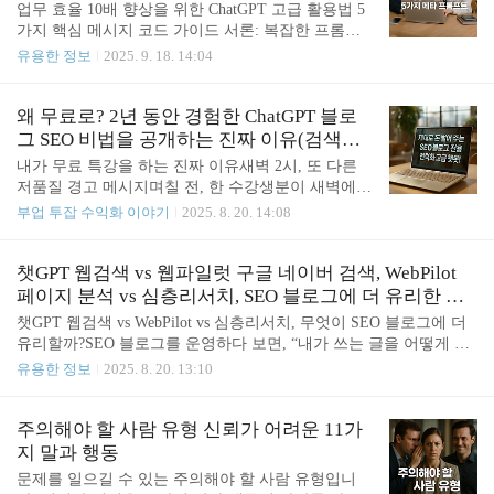
업무 효율 10배 향상을 위한 ChatGPT 고급 활용법 5
구나 따라 할 수 있는 실전 활용 예시🔥 “100만원 이
가지 핵심 메시지 코드 가이드 서론: 복잡한 프롬프
상의 가치”가 담긴 메타 프롬프트, 놓치면 뒤처집니
트를 넘어, 명확한 지시어로ChatGPT의 잠재력을 최
유용한 정보
2025. 9. 18. 14:04
다. 지금 바로 확인하세요!
대로 끌어내기 위해 길고 복잡한 프롬프트가 필수라
는 통념이 있습니다.그러나 이는 생산성의 본질을 비
껴간 접근법입니다. 진정한 효율성은 단 하나의 핵심
왜 무료로? 2년 동안 경험한 ChatGPT 블로
키워드, 즉 '메시지 코드'를 통해 AI의 응답 형식 자체
그 SEO 비법을 공개하는 진짜 이유(검색엔
를 제어하는 데서 비롯됩니다.이 접근법은 ChatGPT
진 최적화 블로그 글쓰기 챗GPT 활용법)
내가 무료 특강을 하는 진짜 이유새벽 2시, 또 다른
에게 **'무엇(what)'**을 생각할지 지시하는 것을 넘
저품질 경고 메시지며칠 전, 한 수강생분이 새벽에
어, '어떻게(how)' 정보를 구조화하고 제시할지 명령
메시지를 보냈습니다. "선생님... 또 저품질 경고가
부업 투잡 수익화 이야기
2025. 8. 20. 14:08
하는 패러다임의 전환을 의미합니다. 이 가이드는 단
왔어요. 정말 열심히 썼는데..."그 메시지를 보는 순
순한 팁 모음이 아닌,여러분의 ChatGPT 활용 능력을
간, 제 마음이 먹먹해졌습니다. 왜냐하면 2년 전 제가
근본적으로 혁신할 체계적인 방법론을 제시합니다.
정확히 같은 상황을 겪었기 때문입니다.우리가 마주
챗GPT 웹검색 vs 웹파일럿 구글 네이버 검색, WebPilot
프로젝트의 기획부터..
한 냉혹한 현실블로그를 시작하는 이유는 다 비슷합
페이지 분석 vs 심층리서치, SEO 블로그에 더 유리한 기
니다.부족한 생활비에 보탬이 되고 싶어서아이 학원
능은?
챗GPT 웹검색 vs WebPilot vs 심층리서치, 무엇이 SEO 블로그에 더
비라도 벌어보자는 마음으로언젠가는 경제적 자유를
유리할까?SEO 블로그를 운영하다 보면, “내가 쓰는 글을 어떻게 하
꿈꾸며하지만 현실은 생각보다 훨씬 냉혹했습니
면 더 많은 사람들이 보게 할 수 있을까?”라는 고민이 늘 따라옵니
유용한 정보
2025. 8. 20. 13:10
다."월 300만 원 수익 인증!"이라는 화려한 광고를 보
다. 요즘은 글을 단순히 쓰는 것만으로는 부족합니다.검색 의도에 맞
고 시작했지만, 정작 3개월이 지나도 방문자는 일주
는 키워드 분석 + SERP 최적화 + 신뢰도 있는 자료 보강까지 다 챙
일에 고작 10명. 애드센스 승인은 계속 거절당하고,
겨야 상위 노출을 노려볼 수 있죠. 그런데 블로그 운영자라면 반드시
주의해야 할 사람 유형 신뢰가 어려운 11가
쿠팡 파트너스 수익은 한 달에 고작 몇백 원.더 ..
이해해야 할 도구가 있습니다.바로 챗GPT 자체 웹검색 기능, WebPil
지 말과 행동
ot(구글·네이버 직접 검색), WebPilot 원래의 기능(URL 분석), 그리고
문제를 일으길 수 있는 주의해야 할 사람 유형입니
**심층리서치(Deep Research)**입니다. 이 네 가지는 비슷해 보이지