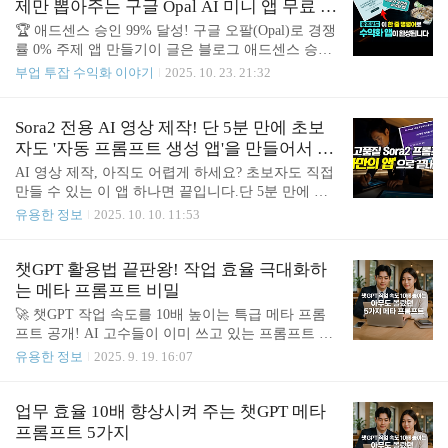
툴은 유튜브 파트너 프로그램에 가입한 크리에이터
제만 뽑아주는 구글 Opal AI 미니 앱 무료 제
라면 누구나 간단한 본인 인증 절차를 거쳐 사용할
작(초보도 코딩 1줄 없이 수익화 앱 만들고
🏆 애드센스 승인 99% 달성! 구글 오팔(Opal)로 경쟁
수 있어요.이미 2025년 10월 말부터 한국에서도 쓸
블로그 주제 고민 끝내는 기막힌 방법)
률 0% 주제 앱 만들기이 글은 블로그 애드센스 승인
수 있게 되었으니, 이제 내 콘텐츠 보호에 활용해 보
에 번번이 좌절한 분들을 위한 실전 가이드입니다.
부업 투잡 수익화 이야기
2025. 10. 23. 21:32
세요!이제 더 안심하고 창작 활동하실 수 있을 거예
구글의 AI 플랫폼 Opal(오팔)과 SEO 설계 챗봇 아비
요. 2025년 유튜브 새 기능, 내 얼굴을 지켜주는 AI
스 V7을 활용하면, 누구나 코딩 없이 수익형 블로그
탐지 시스템 사용법 YouTube가 크리에이터의 얼굴·
의 핵심 로직을 자동화할 수 있습니다. 📽️ 내가 직접
Sora2 전용 AI 영상 제작! 단 5분 만에 초보
음성 등을 무단으로 AI로 ..
만드는 수익화 앱이 무료? 구글 오팔 Opal로 초보자
자도 '자동 프롬프트 생성 앱'을 만들어서 전
도 코딩 1줄 없이 '나만의 블로그 수익화 AI 앱'을 무
문가처럼 영상을 만들 수 있어요!
AI 영상 제작, 아직도 어렵게 하세요? 초보자도 직접
료로 만드는 기막힌 방법 📘 목차애드센스 승인 실패
만들 수 있는 이 앱 하나면 끝입니다.단 5분 만에 초
의 진짜 이유구글 오팔로 코딩 없이 앱 제작하기AI가
보자도 'Sora2 전용 자동 프롬프트 생성 앱'을 만들 수
유용한 정보
2025. 10. 10. 11:53
찾은 경쟁률 0% 주제 5선데이터 교차 검증으로 신뢰
있어요!Sora 2 프롬프트, 더 이상 고민 마세요! '프롬
도 높이기아비스 7으로 SEO 완성 자동화결론: 애드
프트 생성기' 무료로 만드는 방법! 이번 영상에서는
센스 승인, 글쓰기에서 설계로 💡 애드센스 승인 실
코딩 지식 없이도 단 5분 만에, 누구나 자신만의 'Sora
챗GPT 활용법 끝판왕! 작업 효율 극대화하
패의..
2 영상 프롬프트 생성 앱'을 만드는 놀라운 방법을 공
는 메타 프롬프트 비밀
개합니다. 🎉 영상속 무료 정보 링크 드려요!^^ 🔊 로
🚀 챗GPT 작업 속도를 10배 높이는 특급 메타 프롬
그인만으로 유료 콘텐츠를 특정 기간 무료로 전체 공
프트 공개! AI 고수들이 이미 쓰고 있는 프롬프트 비
개해 드리고 있어요. 늦기 전에 얼른 확인해 보세 비
법을 이제 당신도 배울 수 있습니다.이 영상에서는
유용한 정보
2025. 9. 19. 16:07
즈니스코치 아나브 | 팬딩선한 가치의 영향력의 선순
단순한 키워드가 아닌, 실무에서 바로 적용 가능한 5
환을 전하는 비즈니스코치 아나브입니다fanding.kr G
가지 메타 프롬프트를 소개합니다. 💡 이 영상을 통
enSpark와 같은 AI 에이전..
해 배우게 될 것:작업 효율을 극대화하는 메타 프롬
업무 효율 10배 향상시켜 주는 챗GPT 메타
프트 사용법블로그·마케팅·콘텐츠 제작 속도를 올리
프롬프트 5가지
는 방법검색 최적화(SEO)에 유리한 프롬프트 구조누