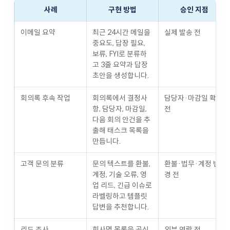
사례
구현 방법
승인 지점
이메일 요약
최근 24시간 메일을
실제 발송 전
중요도, 답장 필요,
보류, FYI로 분류하
고 3줄 요약과 답장
초안을 생성합니다.
회의록 후속 작업
회의록에서 결정사
담당자·마감일 확정
항, 담당자, 마감일,
전
다음 회의 안건을 추
출해 태스크 목록을
만듭니다.
고객 문의 분류
문의 텍스트를 환불,
환불·법무·계정 변
계정, 기술 오류, 영
경 전
업 리드, 긴급 이슈로
라벨링하고 템플릿
답변을 추천합니다.
리드 조사
회사명 목록을 공식
외부 연락 전