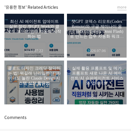
'유용한 정보' Related Articles
more
최신 AI 에이전트 업데이트
챗GPT 코덱스 리모트(Codex
실무 정리 챗GPT Work와 클
Remote)와 구글 제미나이 옴
로드 코드로 업무 자동화 시작
니 플래시(Gemini Omni Flash)
하는 법
로 만드는 업무 자동화 워크플
로
2026.07.22
2026.07.06
클로드 디자인 크레딧 절약하
실제 활용 프롬프트 및 메가
는 법! 뭐길래 난리일까? 디자
프롬프트 새로 나온 AI 에이
이너도 놀란 Claude Design 시
전트/AI 슈퍼에이전트 서비스
스템 실전 활용법
와 업데이트
2026.06.20
2026.05.30
Comments