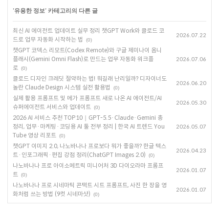
'
유용한 정보
' 카테고리의 다른 글
최신 AI 에이전트 업데이트 실무 정리 챗GPT Work와 클로드 코
2026.07.22
드로 업무 자동화 시작하는 법
(0)
챗GPT 코덱스 리모트(Codex Remote)와 구글 제미나이 옴니
플래시(Gemini Omni Flash)로 만드는 업무 자동화 워크플
2026.07.06
로
(0)
클로드 디자인 크레딧 절약하는 법! 뭐길래 난리일까? 디자이너도
2026.06.20
놀란 Claude Design 시스템 실전 활용법
(0)
실제 활용 프롬프트 및 메가 프롬프트 새로 나온 AI 에이전트/AI
2026.05.30
슈퍼에이전트 서비스와 업데이트
(0)
2026 AI 서비스 추천 TOP10｜GPT-5.5·Claude·Gemini 총
정리, 업무·마케팅·코딩용 AI 툴 전부 정리 | 한국 AI 트렌드 You
2026.05.07
Tube 영상 리포트
(0)
챗GPT 이미지 2.0, 나노바나나 프로보다 뭐가 좋을까? 한글 텍스
2026.04.23
트·인포그래픽·편집 강점 정리(ChatGPT Images 2.0)
(0)
나노바나나 프로 아이소메트릭 미니어처 3D 다이오라마 프롬프
2026.01.07
트
(0)
나노바나나 프로 시네마틱 콘택트 시트 프롬프트, 사진 한 장을 영
2026.01.07
화처럼 쓰는 방법 (9컷 시네마샷)
(0)