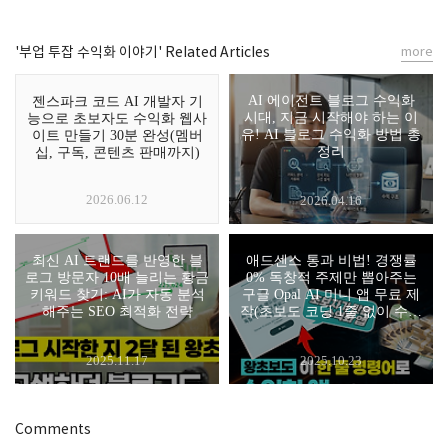
'부업 투잡 수익화 이야기' Related Articles
more
AI 에이전트 블로그 수익화
젠스파크 코드 AI 개발자 기
시대, 지금 시작해야 하는 이
능으로 초보자도 수익화 웹사
유! AI 블로그 수익화 방법 총
이트 만들기 30분 완성(멤버
정리
십, 구독, 콘텐츠 판매까지)
2026.06.12
2026.04.16
최신 AI 트랜드를 반영한 블
애드센스 통과 비법! 경쟁률
로그 방문자 10배 늘리는 황금
0% 독창적 주제만 뽑아주는
키워드 찾기: AI가 자동 분석
구글 Opal AI 미니 앱 무료 제
해주는 SEO 최적화 전략
작(초보도 코딩 1줄 없이 수익
화 앱 만들고 블로그 주제 고
민 끝내는 기막힌 방법)
2025.11.17
2025.10.23
Comments