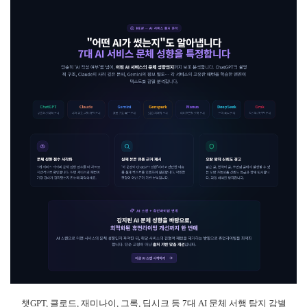
챗GPT, 클로드, 재미나이, 그록, 딥시크 등 7대 AI 문체 서행 탐지 감별