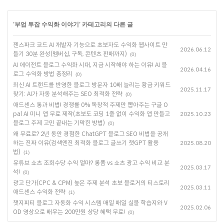
'
부업 투잡 수익화 이야기
' 카테고리의 다른 글
젠스파크 코드 AI 개발자 기능으로 초보자도 수익화 웹사이트 만
2026.06.12
들기 30분 완성(멤버십, 구독, 콘텐츠 판매까지)
(0)
AI 에이전트 블로그 수익화 시대, 지금 시작해야 하는 이유! AI 블
2026.04.16
로그 수익화 방법 총정리
(0)
최신 AI 트랜드를 반영한 블로그 방문자 10배 늘리는 황금 키워드
2025.11.17
찾기: AI가 자동 분석해주는 SEO 최적화 전략
(0)
애드센스 통과 비법! 경쟁률 0% 독창적 주제만 뽑아주는 구글 O
pal AI 미니 앱 무료 제작(초보도 코딩 1줄 없이 수익화 앱 만들고
2025.10.23
블로그 주제 고민 끝내는 기막힌 방법)
(0)
왜 무료로? 2년 동안 경험한 ChatGPT 블로그 SEO 비법을 공개
하는 진짜 이유(검색엔진 최적화 블로그 글쓰기 챗GPT 활용
2025.08.20
법)
(1)
유튜브 쇼츠 조회수당 수익 얼마? 롱폼 vs 쇼츠 광고 수익 비교 분
2025.03.17
석!
(0)
광고 단가(CPC & CPM) 높은 주제 분석 초보 블로거의 티스토리
2025.03.11
애드센스 수익화 전략
(1)
챗지피티 블로그 자동화 수익 시스템 매일 매일 실물 학습지와 V
2025.02.06
OD 영상으로 배우는 200만원 상당 혜택 무료!
(0)