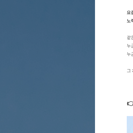
요
노
같
누
누
그
