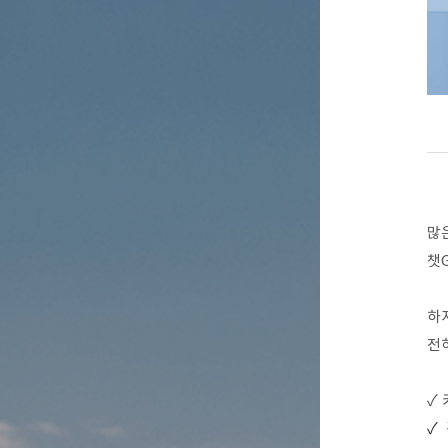
많
챗G
하
전
✓
✓