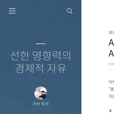
부
선한 영향력의
라
경제적 자유
아
“
지금
라브 토브
⏬