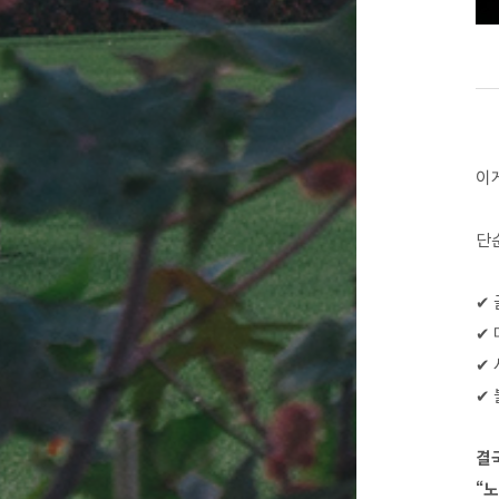
이
단순
✔
✔
✔
✔ 
결
“노