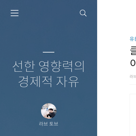
유
선한 영향력의
라
경제적 자유
라브 토브