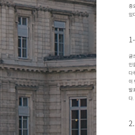
중
있
1
글
인
다
이 
발
다.
2