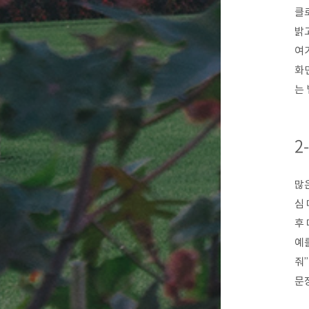
클
밝고
여
화면
는
2
많
심 
후
예를
줘”
문