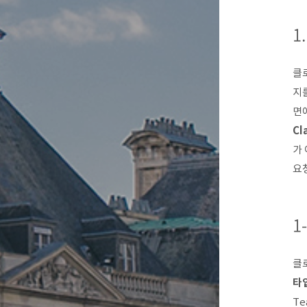
1
클
지
면
Cl
가 
요
1
클로
타
Te