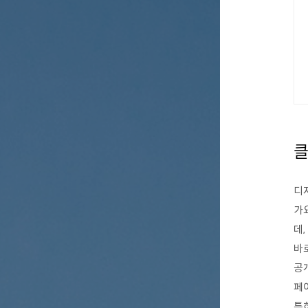
클
디
가요
데,
바
공
페
특