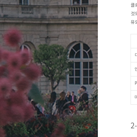
클
것
유
2