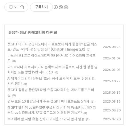
2
구독하기
'
유용한 정보
' 카테고리의 다른 글
챗GPT 이미지 2.0, 나노바나나 프로보다 뭐가 좋을까? 한글 텍스
2026.04.23
트·인포그래픽·편집 강점 정리(ChatGPT Images 2.0)
(0)
나노바나나 프로 아이소메트릭 미니어처 3D 다이오라마 프롬프
2026.01.07
트
(0)
나노바나나 프로 시네마틱 콘택트 시트 프롬프트, 사진 한 장을 영
2026.01.07
화처럼 쓰는 방법 (9컷 시네마샷)
(0)
AI 딥페이크 방지! 유튜브 ‘초상·음성 모사 탐지 도구’ 신청 방법
2025.10.29
완벽 정리!
(0)
챗GPT 활용법 끝판왕! 작업 효율 극대화하는 메타 프롬프트 비
2025.09.19
밀
(0)
업무 효율 10배 향상시켜 주는 챗GPT 메타프롬프트 5가지
2025.09.18
(1)
챗GPT 웹검색 vs 웹파일럿 구글 네이버 검색, WebPilot 페이지
2025.08.20
분석 vs 심층리서치, SEO 블로그에 더 유리한 기능은?
(0)
주의해야 할 사람 유형 신뢰가 어려운 11가지 말과 행동
2025.07.20
(1)