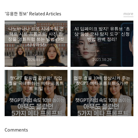
'유용한 정보' Related Articles
more
나노바나나 프로 시네마틱 콘
AI 딥페이크 방지! 유튜브 ‘초
택트 시트 프롬프트, 사진 한
상·음성 모사 탐지 도구’ 신청
장을 영화처럼 쓰는 방법 (9컷
방법 완벽 정리!
시네마샷)
2026.01.07
2025.10.29
챗GPT 활용법 끝판왕! 작업
업무 효율 10배 향상시켜 주는
효율 극대화하는 메타 프롬프
챗GPT 메타프롬프트 5가지
트 비밀
2025.09.19
2025.09.18
Comments