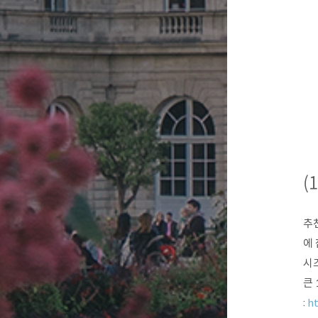
(
추천
에
시즈
큰 
:
ht