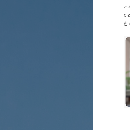
추천
아
참