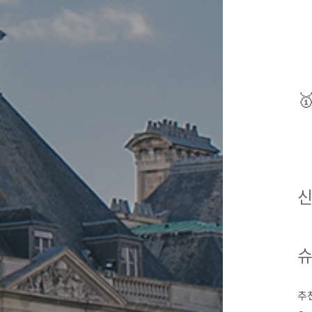

신
슈
추