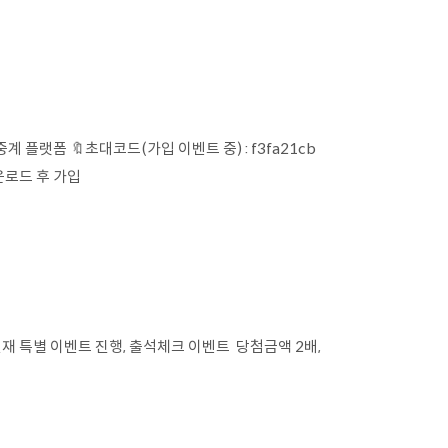
계 플랫폼 🔖초대코드(가입 이벤트 중) : f3fa21cb
운로드 후 가입
재 특별 이벤트 진행, 출석체크 이벤트 당첨금액 2배,