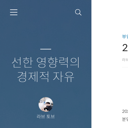
부
선한 영향력의
라
경제적 자유
2
라브 토브
분명