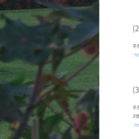
(
추천
:
h
(
추
3명
:
ht