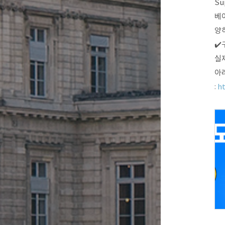
S
베이
양
✔️
실
아
:
ht