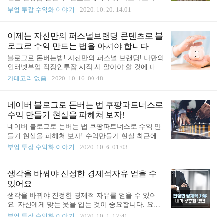
축 링크를 연결해서 여러분들이 제재를 받거나 혹은
을 만들 때 검색 누락이나 노출이 제한되는 현상을
부업 투잡 수익화 이야기
2020. 10. 20. 14:01
필터링 되는 거와 별반 차이가 없습니다. 그래서 개
피하기 위해서 때로는 꼼수로 또는 편법(나쁜 의미로
별 사이트 같은 경우에는 아무래도 필터링이라든지
사용한 단어가 아닙니다. 오해하지 않으면 좋겠어요
노출 제한 있어서 소극적으로 알고리즘이 접근을 하
~)으로 그리고 다양한 우회 방법 등을 사용하는데 시
이제는 자신만의 퍼스널브랜딩 콘텐츠로 블
지만 이거조차도 지속적으로 반복이 된다면 문제가
간과 에너지가 너무도 소요되고 지치게 됩니다. 그중
로그로 수익 만드는 법을 아셔야 합니다
됩니다...
에 위에서 설명드린 리디렉션(리다이렉트)을 태그를
블로그로 돈버는법! 자신만의 퍼스널 브랜딩! 나만의
사용하기도 하지만 끝도 없는 우회 방법의 현상만 보
인터넷부업 직장인투잡 시작 시 알아야 할 것에 대해
지 말고 큰 그림을 보아야 한다고 생각합니다. 나무
알려 드립니다. 네이버 블로그로 수익 만들기, 나에
카테고리 없음
2020. 10. 16. 00:48
만 보지 말고 숲을 봐야 하는 것입니다. 혹시나 쿠팡
게 맞는 옷일까? 쿠팡파트너스로 돈벌기 , 어떤 마음
에만 올인하여 글을 기계나 프로그램이 하듯이 그렇
가짐으로 해야 할까? 요즘 온라인 수업 사이트뿐만
게 거의 하루 종일 쓰느라 몸과 마음이 지치고 에너
아니라 너무도 많은 정보채널에서 블로그로 돈 버는
네이버 블로그로 돈버는 법 쿠팡파트너스로
지가 고갈되어 피폐해지는 이런 하루하루를 보내고
법, 쿠팡 파트너스로 돈 버는 법뿐만 아니라 스마트
수익 만들기 현실을 파헤쳐 보자!
있지 않나요? 또..
스토어, 구매대행 등 다양한 채널로 무조건 돈 버는
네이버 블로그로 돈버는 법 쿠팡파트너스로 수익 만
법에 대해 건강한 정보가 아니라 오히려 결국에는 독
들기 현실을 파헤쳐 보자! 수익만들기 현실 최근에
이 될 수 있는 정보들이 무작위로 쏟아져 나오고 있
수익창출 열풍이 불면서 부업과 투잡에 더욱 관심이
부업 투잡 수익화 이야기
2020. 10. 6. 01:03
습니다. 이러한 돈 버는 법의 정보의 홍수 속에 잘못
많아졌고 온라인에는 너무도 많은 강의들이 범람하
된 선택으로 시간과 에너지와 열정을 낭비하지 않도
고 있을 정도입니다. 유튜브, 네이버 블로그, 페이스
록 도움을 드리고자 블로그에서도 포스팅으로 이야
북, 인스타그램 등의 SNS 채널과 스마트 스토어, ‘쿠
생각을 바꿔야 진정한 경제적자유 얻을 수
기를 드리고 있습니다. 어떻게 나만의 수익 채널을
팡’과 같은 이커머스 시장, ‘쿠팡 파트너스’와 ‘링크
있어요
만들어..
프라이스’와 같은 제휴 마케팅 사이트 등 다양한 인
생각을 바꿔야 진정한 경제적 자유를 얻을 수 있어
터넷 기반 서비스 플랫폼을 이용한 수익창출 채널을
요. 자신에게 맞는 옷을 입는 것이 중요합니다. 요즘
만들거나 관심을 갖고 준비하는 사람들이 정말 많아
경제적 자유, 부자가 되는 법, 이런 주제에 대해서 너
부업 투잡 수익화 이야기
2020. 10. 1. 12:41