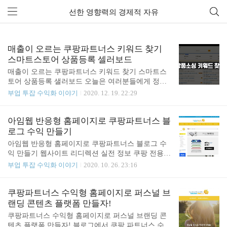
선한 영향력의 경제적 자유
전체 글 (151)
매출이 오르는 쿠팡파트너스 키워드 찾기
스마트스토어 상품등록 셀러보드
매출이 오르는 쿠팡파트너스 키워드 찾기 스마트스
토어 상품등록 샐러보드 오늘은 여러분들에게 정말
오랜만에 되게 유익하고 유용한 사이트를 하나를 소
부업 투잡 수익화 이야기
2020. 12. 19. 22:29
개해 드리려고 하는데요. 사실은 스마트스토어 라든
지 운이제 상품을 판매하는 쇼핑몰을 운용하시는 많
은 분들에게는 좀 알려져 있기도 한대요. 보통 대부
아임웹 반응형 홈페이지로 쿠팡파트너스 블
분이 블로그를 한다든지 쿠팡 파트너스 정도로 제휴
로그 수익 만들기
마케팅을 한다든지 이렇게 키워드를 찾는 분들에게
아임웹 반응형 홈페이지로 쿠팡파트너스 블로그 수
블랙키위라든지 키자드라든지 웨어이즈포스트라든
익 만들기 웹사이트 리디렉션 실전 정보 쿠팡 전용
지 이런 키워드 조회 사이트에 있어서는 많이들 알고
홈페이지 만들기 네이버 블로그 수익을 위한 수익형
부업 투잡 수익화 이야기
2020. 10. 26. 23:16
계시지만 지금 소개해드린 사이트는 모르시는 분들
홈페이지 수익형 아임웹 홈페이지 - plabmall 단축링
이 많더라고요. 여러분들에게 이 사이트에 대해서 소
크를 효율적으로 사용하는 방법 여러분들이 웹호스
개해드리고 기능 몇 가지만 간단하게 살펴 본 다음에
팅을 이용한 개별 사이트라 하더라도 단축 링크를 써
쿠팡파트너스 수익형 홈페이지로 퍼스널 브
또 여러분들에게 이 사이트가 어떤 사이트인지 알려
야 되는 경우가 있는데, 이 개별 링크로 계속 같은 사
랜딩 콘텐츠 플랫폼 만들자!
드리도록 하겠습니다. 셀러보드 ..
이트로만 50개, 100개 등 그렇게 포스팅한 것들을 연
쿠팡파트너스 수익형 홈페이지로 퍼스널 브랜딩 콘
결한다면 이것은 티스토리 블로그, 구글 블로그로 단
텐츠 플랫폼 만들자! 블로그에서 쿠팡 파트너스 수익